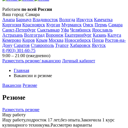
Работаем
по всей России
Ваш город:
Самара
Анапа
Барнаул
Владивосток
Вологда
Иркутск
Камчатка
Киргизия
Красноярск
Курган
Мурманск
Омск
Пермь
Самара
Санкт-Петербург
Сыктывкар
Уфа
Челябинск
Ярославль
Астрахань
Волгоград
Воронеж
Екатеринбург
Казань
Калуга
Кемерово
Киров
Крым
Москва
Новосибирск
Пенза
Ростов-на-
Дону
Саратов
Ставрополь
Туапсе
Хабаровск
Якутск
8 (903) 301-60-75
9:00 – 21:00 (ежедневно)
Разместить резюме/ вакансию
Личный кабинет
Главная
Вакансии и резюме
Вакансии
Резюме
Резюме
Разместить резюме
Ищу работу
Ищу работу,подросток 17 лет,без опыта.Закончила 1 курс
кулинарного техникума.Рассмотрю варианты