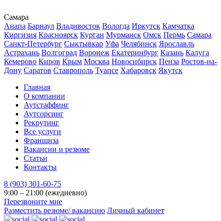
Самара
Анапа
Барнаул
Владивосток
Вологда
Иркутск
Камчатка
Киргизия
Красноярск
Курган
Мурманск
Омск
Пермь
Самара
Санкт-Петербург
Сыктывкар
Уфа
Челябинск
Ярославль
Астрахань
Волгоград
Воронеж
Екатеринбург
Казань
Калуга
Кемерово
Киров
Крым
Москва
Новосибирск
Пенза
Ростов-на-
Дону
Саратов
Ставрополь
Туапсе
Хабаровск
Якутск
Главная
О компании
Аутстаффинг
Аутсорсинг
Рекрутинг
Все услуги
Франшиза
Вакансии и резюме
Статьи
Контакты
8 (903) 301-60-75
9:00 – 21:00 (ежедневно)
Перезвоните мне
Разместить резюме/ вакансию
Личный кабинет